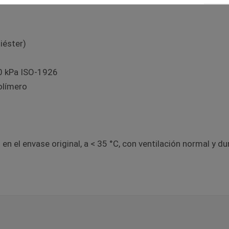
liéster)
50 kPa ISO-1926
polímero
 el envase original, a < 35 °C, con ventilación normal y 