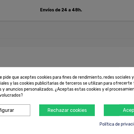
Envíos de 24 a 48h.
e pide que aceptes cookies para fines de rendimiento, redes sociales y
líneas de pintura
iales y las cookies publicitarias de terceros se utilizan para ofrecerte
es y anuncios personalizados. ¿Aceptas estas cookies y el procesamie
nvolucrados?
 de difícil acceso
igurar
Rechazar cookies
Acep
Política de privac
l trabajo