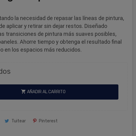
tando la necesidad de repasar las líneas de pintura,
e aplicar y retirar sin dejar restos. Diseñado
as transiciones de pintura más suaves posibles,
aneles. Ahorre tiempo y obtenga el resultado final
so en los espacios más reducidos.
dos
shopping_cart
AÑADIR AL CARRITO
Tuitear
Pinterest