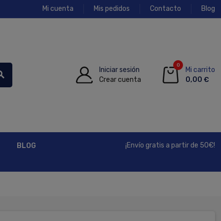
Mi cuenta
Mis pedidos
Contacto
Blog
0
Iniciar sesión
Mi carrito
rch
Crear cuenta
0,00 €
¡Envío gratis a partir de 50€!
BLOG