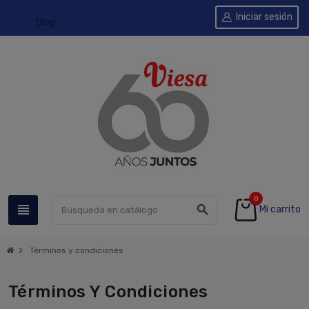
Iniciar sesión
Blog
0
view_headline
search
Mi carrito
chevron_right
Términos y condiciones
Términos Y Condiciones