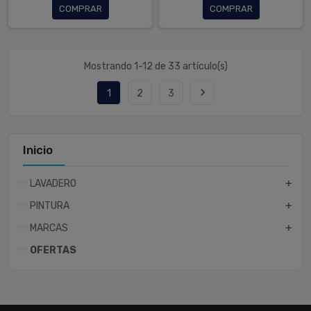
COMPRAR
COMPRAR
Mostrando 1-12 de 33 artículo(s)
navigate_next
1
2
3
Inicio
LAVADERO
add
PINTURA
add
MARCAS
add
OFERTAS