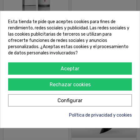
Esta tienda te pide que aceptes cookies para fines de
LIMPIADOR AIRE
SPRINT Coatings K0801 NEGRO
rendimiento, redes sociales y publicidad. Las redes sociales y
ACONDICIONADO Y MALOS
INTENSO 3L
las cookies publicitarias de terceros se utilizan para
OLORES AUTOGLYM
ofrecerte funciones de redes sociales y anuncios
personalizados. ¿Aceptas estas cookies y el procesamiento
17,46 €
50,00 €
de datos personales involucrados?
COMPRAR
COMPRAR
Aceptar
Rechazar cookies
Configurar
Política de privacidad y cookies