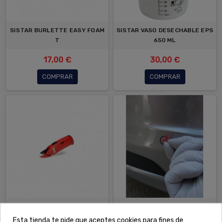
SISTAR BURLETTE EASY FOAM
SISTAR VASO DESECHABLE EPS
T
650 ML
17,00 €
30,00 €
COMPRAR
COMPRAR
CUCHILLA ELECTRICA SISTAR
SISTAR CUBRE SENSORES 300
UDS
Esta tienda te pide que aceptes cookies para fines de