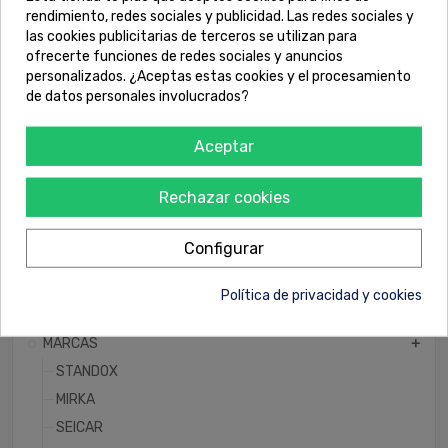
rendimiento, redes sociales y publicidad. Las redes sociales y
14,00 €
26,29 €
las cookies publicitarias de terceros se utilizan para
ofrecerte funciones de redes sociales y anuncios
COMPRAR
COMPRAR
personalizados. ¿Aceptas estas cookies y el procesamiento
de datos personales involucrados?
Mostrando 1-4 de 4 artículo(s)
Aceptar
Rechazar cookies
Inicio
Configurar
LAVADERO
add
Política de privacidad y cookies
PINTURA
add
MARCAS
add
STANDOX
MIRKA
SEICAR