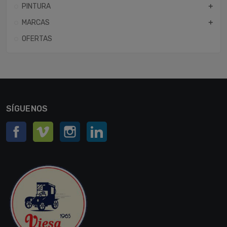
PINTURA
add
MARCAS
add
OFERTAS
SÍGUENOS
Facebook
Vimeo
Instagram
LinkedIn