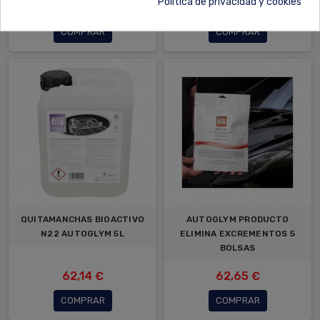
Política de privacidad y cookies
13,27 €
12,49 €
COMPRAR
COMPRAR
QUITAMANCHAS BIOACTIVO
AUTOGLYM PRODUCTO
N22 AUTOGLYM 5L
ELIMINA EXCREMENTOS 5
BOLSAS
62,14 €
62,65 €
COMPRAR
COMPRAR