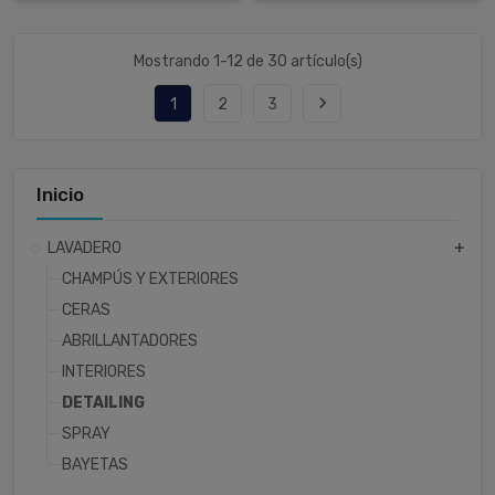
Mostrando 1-12 de 30 artículo(s)
navigate_next
1
2
3
Inicio
LAVADERO
add
CHAMPÚS Y EXTERIORES
CERAS
ABRILLANTADORES
INTERIORES
DETAILING
SPRAY
BAYETAS