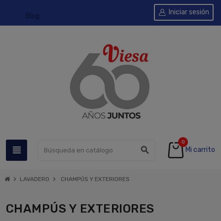
Iniciar sesión
Blog
0
view_headline
search
Mi carrito
chevron_right
chevron_right
LAVADERO
CHAMPÚS Y EXTERIORES
CHAMPÚS Y EXTERIORES