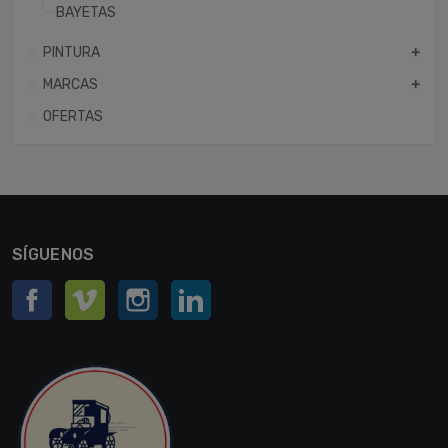
BAYETAS
PINTURA
add
MARCAS
add
OFERTAS
SÍGUENOS
Facebook
Vimeo
Instagram
LinkedIn