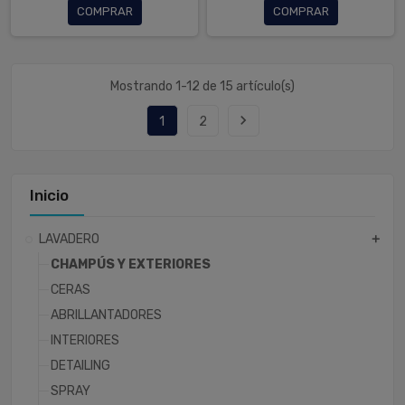
COMPRAR
COMPRAR
Mostrando 1-12 de 15 artículo(s)
navigate_next
1
2
Inicio
LAVADERO
add
CHAMPÚS Y EXTERIORES
CERAS
ABRILLANTADORES
INTERIORES
DETAILING
SPRAY