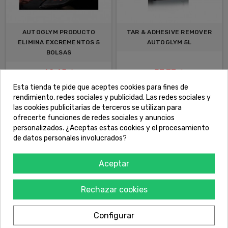
AUTOGLYM PRODUCTO
TAR & ADHESIVE REMOVER
ELIMINA EXCREMENTOS 5
AUTOGLYM 5L
BOLSAS
62,65 €
57,73 €
Esta tienda te pide que aceptes cookies para fines de
COMPRAR
COMPRAR
rendimiento, redes sociales y publicidad. Las redes sociales y
las cookies publicitarias de terceros se utilizan para
ofrecerte funciones de redes sociales y anuncios
personalizados. ¿Aceptas estas cookies y el procesamiento
de datos personales involucrados?
Aceptar
Rechazar cookies
Configurar
ESPONJA ABRILLANTADO Y
AUTOGLYM CHAMPU