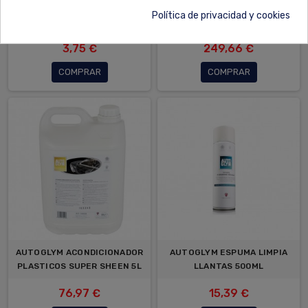
PULIDO HI-TECH AUTOGLYM
ESPUMANTE PREMIUM COAT IT
Política de privacidad y cookies
25L
3,75 €
249,66 €
COMPRAR
COMPRAR
AUTOGLYM ACONDICIONADOR
AUTOGLYM ESPUMA LIMPIA
PLASTICOS SUPER SHEEN 5L
LLANTAS 500ML
76,97 €
15,39 €