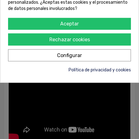
personalizados. ¿Aceptas estas cookies y el procesamiento
• Para utilizar como eliminador de polímeros, diluir 1:4 y aplicar
de datos personales involucrados?
generosamente con un pulverizador de baja presión. Dejar actuar
durante 5 minutos y aclarar con agua a presión, preferiblemente
Aceptar
caliente.
• No utilizar en material aterciopelado, ante o cuero. No permitir que
se seque en cristales o pinuta.
Rechazar cookies
Configurar
Política de privacidad y cookies