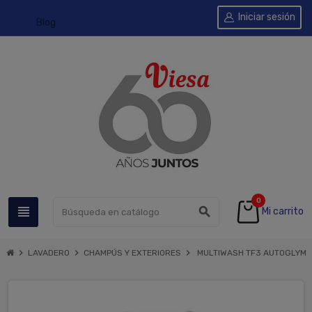
Iniciar sesión
Blog
0
view_headline
search
Mi carrito
chevron_right
chevron_right
chevron_right
LAVADERO
CHAMPÚS Y EXTERIORES
MULTIWASH TF3 AUTOGLYM 2