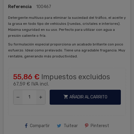
Referencia
100467
Detergente multiuso para eliminar la suciedad del tráfico, el aceite y
la grasa en todo tipo de vehículos (ruedas, cristales e interiores).
Máxima seguridad en su uso. Perfecto para utilizar con agua a
presión caliente o fría.
Su formulación especial proporciona un acabado brillante con poco
esfuerzo. Ideal como prelavado. Tiene una agradable fragancia. Muy
rentable, generando más productividad.
55,86 €
Impuestos excluidos
67,59 €
IVA incl.
shopping_cart
AÑADIR AL CARRITO
remove
add
Compartir
Tuitear
Pinterest