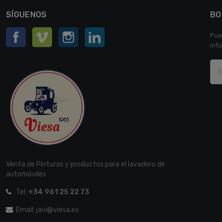
SÍGUENOS
BO
Facebook
Vimeo
Instagram
LinkedIn
Pue
inf
Venta de Pinturas y productos para el lavadero de
automóviles
[...]
Tel:
+34 961 25 22 73
Email: javi@viesa.es