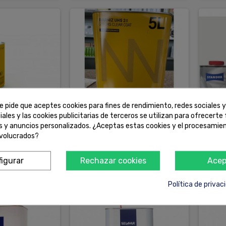
e pide que aceptes cookies para fines de rendimiento, redes sociales y
iales y las cookies publicitarias de terceros se utilizan para ofrecerte
es y anuncios personalizados. ¿Aceptas estas cookies y el procesamie
nvolucrados?
talizador 2,5L
SINNEK CC/1700 BARNIZ UHS
OFERT
2:1 HIGH PERFORMANCE 5L
2
igurar
Rechazar cookies
Acep
157,95 €
175,0
DETALLES
COMPRAR
Política de privac