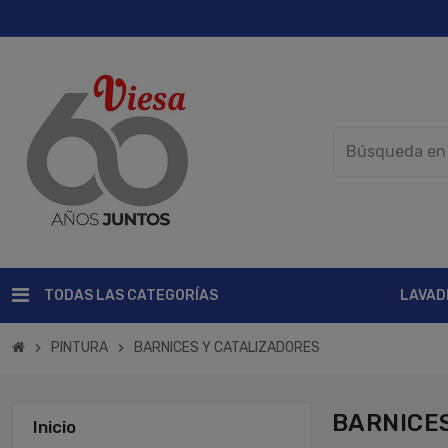
TODAS LAS CATEGORÍAS
LAVAD
PINTURA
BARNICES Y CATALIZADORES
chevron_right
chevron_right
BARNICE
Inicio