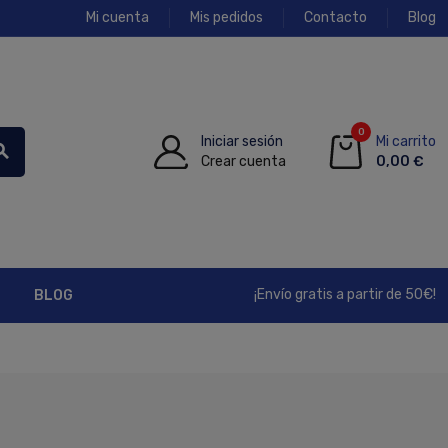
Mi cuenta
Mis pedidos
Contacto
Blog
0
Iniciar sesión
Mi carrito
rch
Crear cuenta
0,00 €
¡Envío gratis a partir de 50€!
BLOG