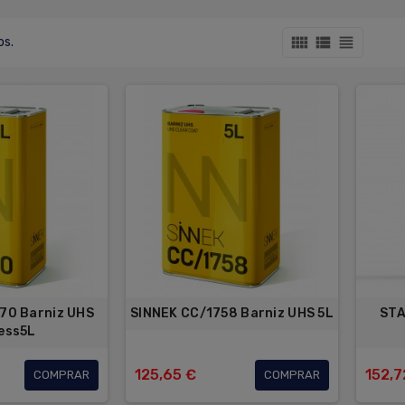
view_comfy
view_list
view_headline
os.
70 Barniz UHS
SINNEK CC/1758 Barniz UHS 5L
STA
ess5L
125,65 €
152,7
COMPRAR
COMPRAR