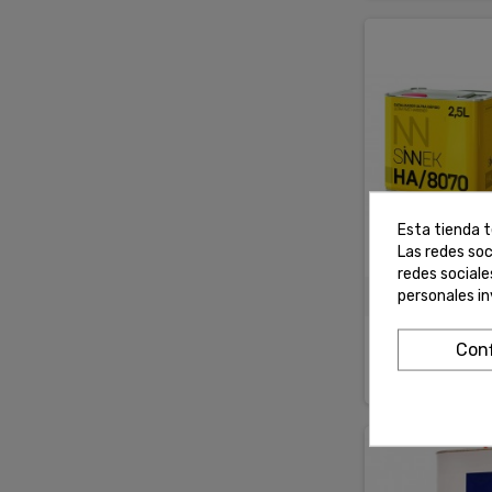
Esta tienda t
Las redes soc
redes social
personales i
SINNEK HA/ Ca
Conf
65,98 €