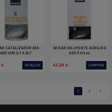
AR CATALIZADOR 655-
SEICAR DILUYENTE ACRILICO
650 UHS 2:1 2,5LT
620 5 litros
 €
43,28 €
DETALLES
COMPRAR
navigate_next
1
2