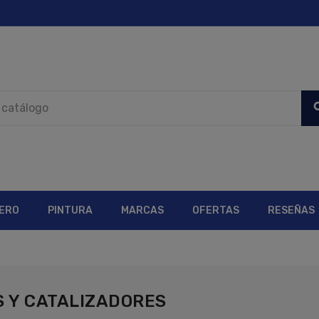
sea
ERO
PINTURA
MARCAS
OFERTAS
RESEÑAS
S Y CATALIZADORES