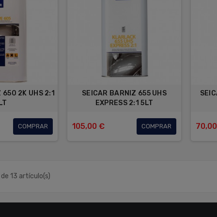
 650 2K UHS 2:1
SEICAR BARNIZ 655 UHS
SEIC
LT
EXPRESS 2:1 5LT
105,00 €
70,00
COMPRAR
COMPRAR
de 13 artículo(s)