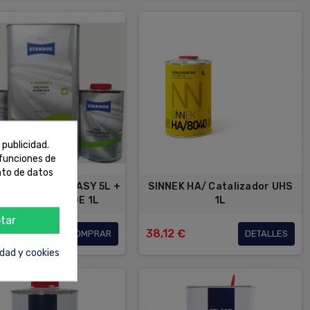
 publicidad.
 funciones de
nto de datos
A KIT BARNIZ EASY 5L +
SINNEK HA/ Catalizador UHS
 CATALIZADOR DE 1L
1L
tar
0 €
38,12 €
COMPRAR
DETALLES
idad y cookies