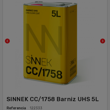
chevron_left
chevron_right
SINNEK CC/1758 Barniz UHS 5L
Referencia
122333