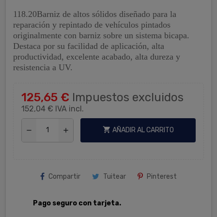
118.20Barniz de altos sólidos diseñado para la
reparación y repintado de vehículos pintados
originalmente con barniz sobre un sistema bicapa.
Destaca por su facilidad de aplicación, alta
productividad, excelente acabado, alta dureza y
resistencia a UV.
125,65 €
Impuestos excluidos
152,04 €
IVA incl.
shopping_cart
AÑADIR AL CARRITO
remove
add
Compartir
Tuitear
Pinterest
Pago seguro con tarjeta.