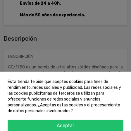
Envíos de 24 a 48h.
Más de 50 años de experiencia.
Descripción
DESCRIPCIÓN
CC/1758 es un barniz de ultra altos sólidos diseñado para la
reparación y repintado de vehículos pintados originalmente
con barniz sobre un sistema bicapa. Optimizado para su
Esta tienda te pide que aceptes cookies para fines de
aplicación sobre la Serie W6000, destaca por: Facilidad de
rendimiento, redes sociales y publicidad. Las redes sociales y
aplicación. Alta productividad. Excelente acabado, con un
las cookies publicitarias de terceros se utilizan para
brillo superior al 100%. Diferentes opciones de secado en
ofrecerte funciones de redes sociales y anuncios
combinación con sus catalizadores y disolventes. Alta
personalizados. ¿Aceptas estas cookies y el procesamiento
dureza superficial, gran resistencia a la abrasión de las
de datos personales involucrados?
máquinas de lavado Car-Wash. Alta resistencia a UV.
Aceptar