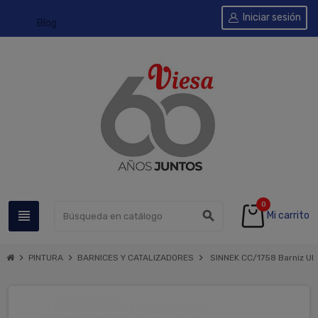
Iniciar sesión
Blog
0
view_headline
search
Mi carrito
chevron_right
chevron_right
chevron_right
PINTURA
BARNICES Y CATALIZADORES
SINNEK CC/1758 Barniz UH