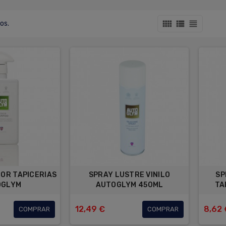
view_comfy
view_list
view_headline
os.
DOR TAPICERIAS
SPRAY LUSTRE VINILO
SP
OGLYM
AUTOGLYM 450ML
TA
12,49 €
8,62 
COMPRAR
COMPRAR