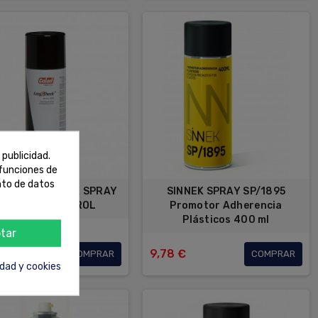
 publicidad.
 funciones de
nto de datos
D EASY2CHECK SPRAY
SINNEK SPRAY SP/1895
ACABADO KONTROL
Promotor Adherencia
Plásticos 400 ml
tar
 €
9,78 €
COMPRAR
COMPRAR
idad y cookies