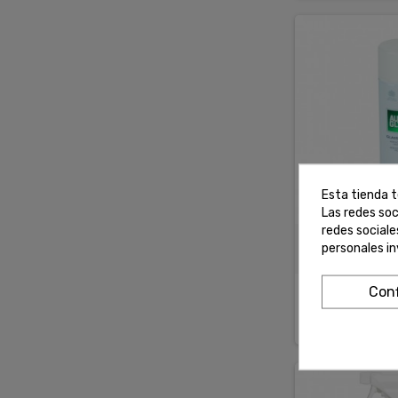
Esta tienda t
Las redes soc
redes social
AUTOGLYM LI
personales i
EN 
Conf
12,07 €