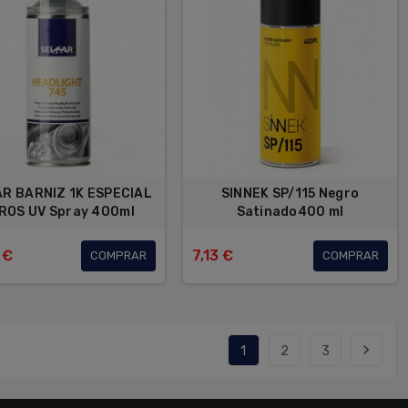
AR BARNIZ 1K ESPECIAL
SINNEK SP/115 Negro
ROS UV Spray 400ml
Satinado400 ml
 €
7,13 €
COMPRAR
COMPRAR
navigate_next
1
2
3