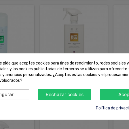
e pide que aceptes cookies para fines de rendimiento, redes sociales y
iales y las cookies publicitarias de terceros se utilizan para ofrecerte
es y anuncios personalizados. ¿Aceptas estas cookies y el procesamie
MPIACRISTALES
AUTOGLYM LIMPIADRO GOMAS
COLA
nvolucrados?
SPRAY
Y VINILO
igurar
Rechazar cookies
Acep
11,89 €
22,00
COMPRAR
COMPRAR
Política de privac