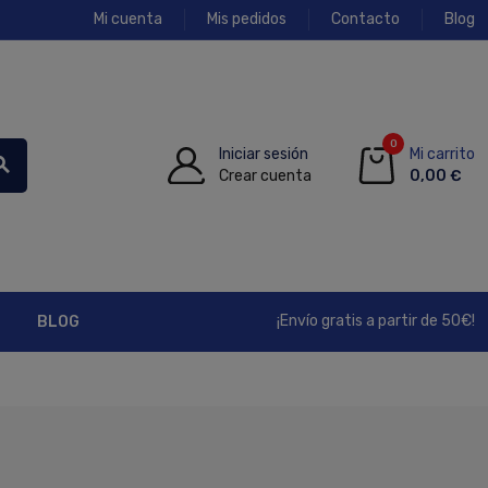
Mi cuenta
Mis pedidos
Contacto
Blog
0
Iniciar sesión
Mi carrito
rch
Crear cuenta
0,00 €
¡Envío gratis a partir de 50€!
BLOG