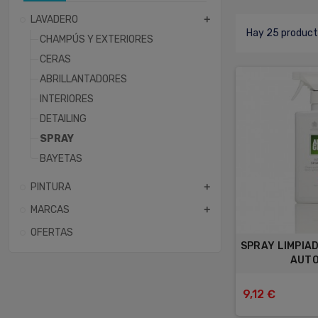
LAVADERO
add
Hay 25 product
CHAMPÚS Y EXTERIORES
CERAS
ABRILLANTADORES
INTERIORES
DETAILING
SPRAY
BAYETAS
PINTURA
add
MARCAS
add
OFERTAS
SPRAY LIMPIA
AUT
9,12 €