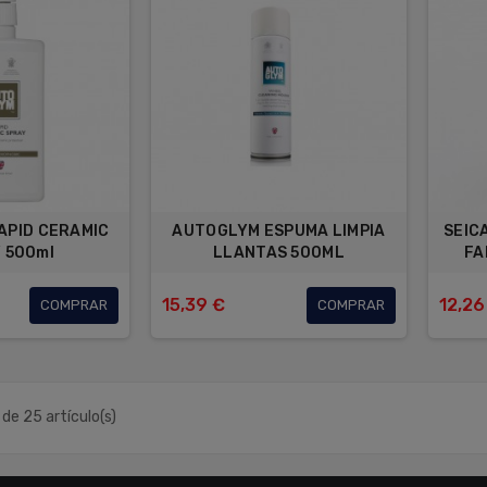
APID CERAMIC
AUTOGLYM ESPUMA LIMPIA
SEIC
 500ml
LLANTAS 500ML
FA
15,39 €
12,26
COMPRAR
COMPRAR
de 25 artículo(s)