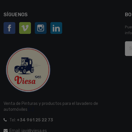
SÍGUENOS
BO
Facebook
Vimeo
Instagram
LinkedIn
Pue
inf
Venta de Pinturas y productos para el lavadero de
automóviles
[...]
Tel:
+34 961 25 22 73
Email: javi@viesa.es