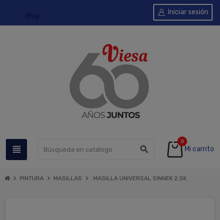
Iniciar sesión
Blog
0
view_headline
search
Mi carrito
chevron_right
chevron_right
chevron_right
PINTURA
MASILLAS
MASILLA UNIVERSAL SINNEK 2,5K