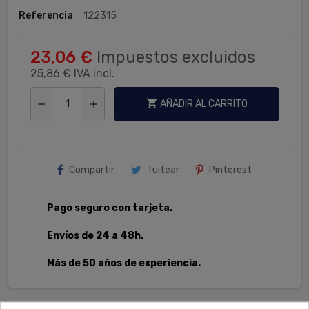
Referencia
122315
23,06 €
Impuestos excluidos
25,86 €
IVA incl.
shopping_cart
AÑADIR AL CARRITO
remove
add
Compartir
Tuitear
Pinterest
Pago seguro con tarjeta.
Envíos de 24 a 48h.
Más de 50 años de experiencia.