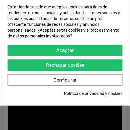
Descripción
Esta tienda te pide que aceptes cookies para fines de
rendimiento, redes sociales y publicidad. Las redes sociales y
las cookies publicitarias de terceros se utilizan para
PP/9010 es una masilla de poliéster de alta calidad diseñada
ofrecerte funciones de redes sociales y anuncios
para su uso en talleres de carrocería para la recogida de
personalizados. ¿Aceptas estas cookies y el procesamiento
faltas y relleno de abolladuras. Destaca por su extraordinaria
de datos personales involucrados?
facilidad de aplicación, cremosidad, finura, lijabilidad,
ausencia de poros y flexibilidad. Adherencia sobre acero,
Aceptar
acero fundido, electrozincado y GRP. La superficie a reparar
debe estar desoxidada y libre de grasa; se aconseja un lijado
previo de la misma. No utilizar la masilla sobre wash-primer o
Rechazar cookies
imprimaciones fosfatantes y acabados termoplásticos.
Repintado con Primer Filler de SINNEK PF o PW.
Configurar
Política de privacidad y cookies