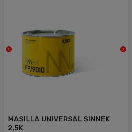
chevron_left
chevron_right
MASILLA UNIVERSAL SINNEK
2,5K