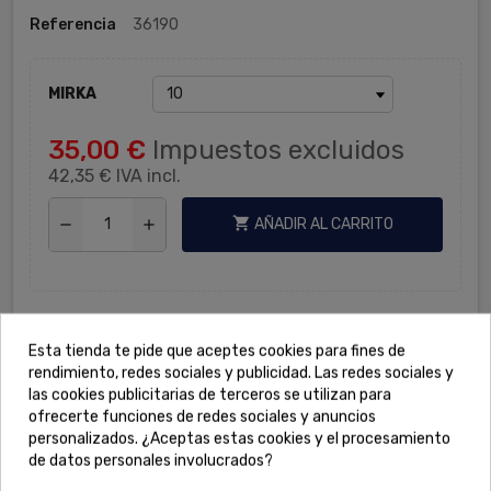
Referencia
36190
MIRKA
35,00 €
Impuestos excluidos
42,35 €
IVA incl.
shopping_cart
AÑADIR AL CARRITO
remove
add
Compartir
Tuitear
Pinterest
Esta tienda te pide que aceptes cookies para fines de
rendimiento, redes sociales y publicidad. Las redes sociales y
Pago seguro con tarjeta.
las cookies publicitarias de terceros se utilizan para
ofrecerte funciones de redes sociales y anuncios
Envíos de 24 a 48h.
personalizados. ¿Aceptas estas cookies y el procesamiento
de datos personales involucrados?
Más de 50 años de experiencia.