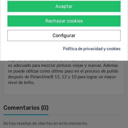
Aceptar
Descripción
Rechazar cookies
Configurar
Polarshine® 5 es una pasta de pulido desarrollada para dar
un acabado superior de alto brillo en varias pinturas y lacas.
Polarshine® 5 es un compuesto para pulido a base de agua
Política de privacidad y cookies
que elimina los caracolillos en las pinturas y barnices,
dejando un acabado de alto brillo. Este pulimento también
es adecuado para mezclar pinturas viejas y nuevas. Además
se puede utilizar como último paso en el proceso de pulido
después de Polarshine® 15, 12 y 10 para lograr un mayor
nivel de brillo.
Comentarios (0)
No hay reseñas de clientes en este momento.