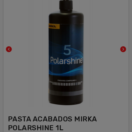
chevron_left
chevron_right
PASTA ACABADOS MIRKA
POLARSHINE 1L