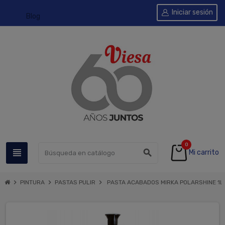
Iniciar sesión
Blog
0
view_headline
search
Mi carrito
chevron_right
chevron_right
chevron_right
PINTURA
PASTAS PULIR
PASTA ACABADOS MIRKA POLARSHINE 1L