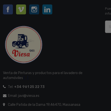
Facebook
Vimeo
Instagram
LinkedIn
Pue
inf
Venta de Pinturas y productos para el lavadero de
automóviles
[...]
Tel:
+34 961 25 22 73
Email: javi@viesa.es
Calle Patida de la Dama 19,46470, Massanasa