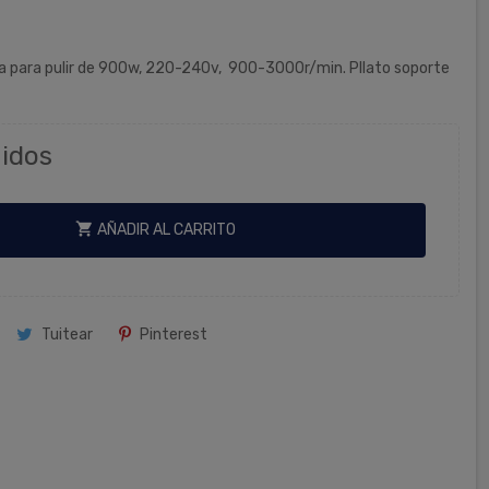
ica para pulir de 900w, 220-240v, 900-3000r/min. Pllato soporte
idos
shopping_cart
AÑADIR AL CARRITO
Tuitear
Pinterest