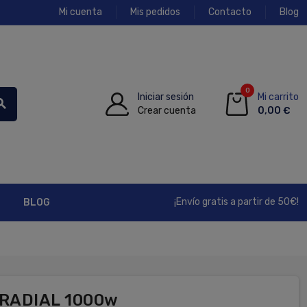
Mi cuenta
Mis pedidos
Contacto
Blog
0
Iniciar sesión
Mi carrito
rch
Crear cuenta
0,00 €
¡Envío gratis a partir de 50€!
BLOG
 RADIAL 1000w