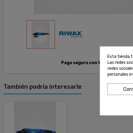
Esta tienda t
Las redes soc
Pago seguro con tarjeta.
redes social
personales i
También podría interesarle
Conf