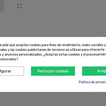
zoom_out_map
e pide que aceptes cookies para fines de rendimiento, redes sociales y
iales y las cookies publicitarias de terceros se utilizan para ofrecerte
Envíos de 24 a 48h.
es y anuncios personalizados. ¿Aceptas estas cookies y el procesamie
nvolucrados?
igurar
Rechazar cookies
Acep
Política de privac