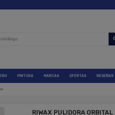
sea
ERO
PINTURA
MARCAS
OFERTAS
RESEÑAS
0w
RIWAX PULIDORA ORBITAL